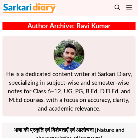
Skip
M
to
content
Author Archive: Ravi Kumar
He is a dedicated content writer at Sarkari Diary,
specializing in subject-wise and semester-wise
notes for Class 6–12, UG, PG, B.Ed, D.El.Ed, and
M.Ed courses, with a focus on accuracy, clarity,
and academic relevance.
भाषा की प्रकृति एवं विशेषताएँ एवं आलोचना [Nature and